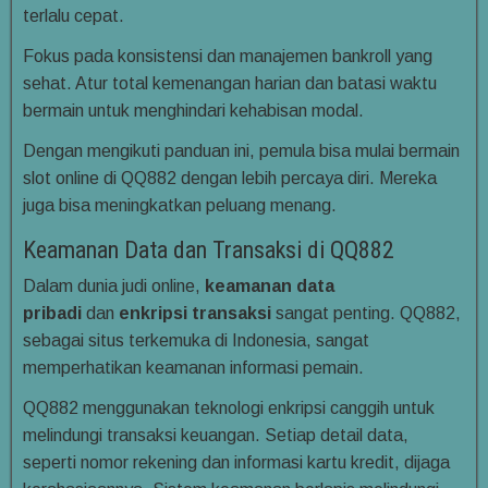
terlalu cepat.
Fokus pada konsistensi dan manajemen bankroll yang
sehat. Atur total kemenangan harian dan batasi waktu
bermain untuk menghindari kehabisan modal.
Dengan mengikuti panduan ini, pemula bisa mulai bermain
slot online di QQ882 dengan lebih percaya diri. Mereka
juga bisa meningkatkan peluang menang.
Keamanan Data dan Transaksi di QQ882
Dalam dunia judi online,
keamanan data
pribadi
dan
enkripsi transaksi
sangat penting. QQ882,
sebagai situs terkemuka di Indonesia, sangat
memperhatikan keamanan informasi pemain.
QQ882 menggunakan teknologi enkripsi canggih untuk
melindungi transaksi keuangan. Setiap detail data,
seperti nomor rekening dan informasi kartu kredit, dijaga