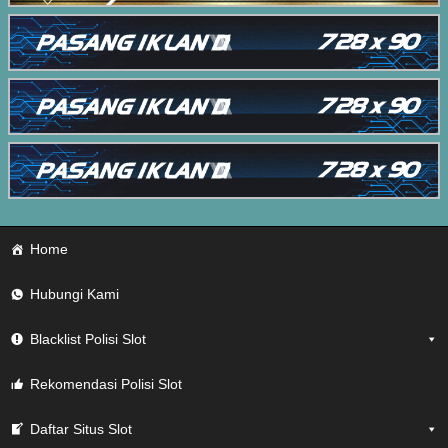
Home
Hubungi Kami
Blacklist Polisi Slot
Rekomendasi Polisi Slot
Daftar Situs Slot