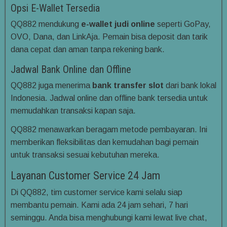
Opsi E-Wallet Tersedia
QQ882 mendukung
e-wallet judi online
seperti GoPay,
OVO, Dana, dan LinkAja. Pemain bisa deposit dan tarik
dana cepat dan aman tanpa rekening bank.
Jadwal Bank Online dan Offline
QQ882 juga menerima
bank transfer slot
dari bank lokal
Indonesia. Jadwal online dan offline bank tersedia untuk
memudahkan transaksi kapan saja.
QQ882 menawarkan beragam metode pembayaran. Ini
memberikan fleksibilitas dan kemudahan bagi pemain
untuk transaksi sesuai kebutuhan mereka.
Layanan Customer Service 24 Jam
Di QQ882, tim customer service kami selalu siap
membantu pemain. Kami ada 24 jam sehari, 7 hari
seminggu. Anda bisa menghubungi kami lewat live chat,