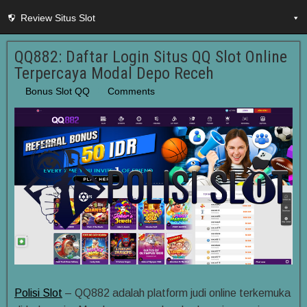
Review Situs Slot
QQ882: Daftar Login Situs QQ Slot Online
Terpercaya Modal Depo Receh
Bonus Slot QQ
Comments
Polisi Slot
– QQ882 adalah platform judi online terkemuka