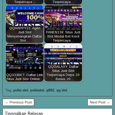
Terpercaya…
Terpercaya…
QQHAPPY21: Agen
Judi Slot
PANEN138: Situs Judi
Menyenangkan Daftar
Slot Modal Bet Kecil
Slot…
Terpercaya…
QQGALAXY: Daftar
Situs Judi Slot
QQ333BET: Daftar Link
Terpercaya Depo 20
Situs Judi Slot Online…
Bonus 20
Tag:
polisi slot
,
polisislot
,
q882
,
qq slot
← Previous Post
Next Post →
Tinggalkan Balasan