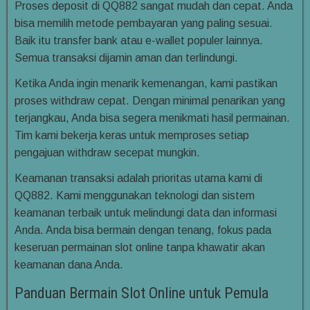
Proses deposit di QQ882 sangat mudah dan cepat. Anda
bisa memilih metode pembayaran yang paling sesuai.
Baik itu transfer bank atau e-wallet populer lainnya.
Semua transaksi dijamin aman dan terlindungi.
Ketika Anda ingin menarik kemenangan, kami pastikan
proses withdraw cepat. Dengan minimal penarikan yang
terjangkau, Anda bisa segera menikmati hasil permainan.
Tim kami bekerja keras untuk memproses setiap
pengajuan withdraw secepat mungkin.
Keamanan transaksi adalah prioritas utama kami di
QQ882. Kami menggunakan teknologi dan sistem
keamanan terbaik untuk melindungi data dan informasi
Anda. Anda bisa bermain dengan tenang, fokus pada
keseruan permainan slot online tanpa khawatir akan
keamanan dana Anda.
Panduan Bermain Slot Online untuk Pemula