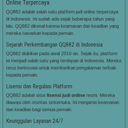
Online Terpercaya
QQ882 adalah salah satu platform judi online terpercaya
di Indonesia. Ini sudah ada sejak beberapa tahun yang
lalu. QQ882 dikenal karena keamanan dan keadilan yang
mereka tawarkan kepada pemain.
Sejarah Perkembangan QQ882 di Indonesia
QQ882 didirikan pada awal 2010-an. Sejak itu, platform
ini menjadi salah satu yang terdepan di Indonesia. Mereka
terus berinovasi untuk memberikan pengalaman terbaik
kepada pemain.
Lisensi dan Regulasi Platform
QQ882 adalah situs
lisensi judi online
resmi. Mereka
diawasi oleh otoritas terkemuka. Ini menjamin keamanan
dan keadilan bagi semua pemain.
Keunggulan Layanan 24/7