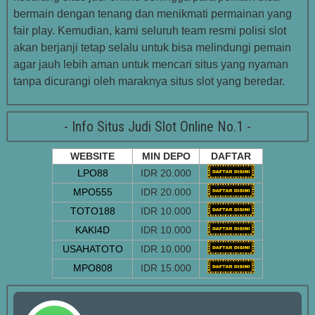
bermain dengan tenang dan menikmati permainan yang
fair play. Kemudian, kami seluruh team resmi polisi slot
akan berjanji tetap selalu untuk bisa melindungi pemain
agar jauh lebih aman untuk mencari situs yang nyaman
tanpa dicurangi oleh maraknya situs slot yang beredar.
- Info Situs Judi Slot Online No.1 -
WEBSITE
MIN DEPO
DAFTAR
LPO88
IDR 20.000
MPO555
IDR 20.000
TOTO188
IDR 10.000
KAKI4D
IDR 10.000
USAHATOTO
IDR 10.000
MPO808
IDR 15.000