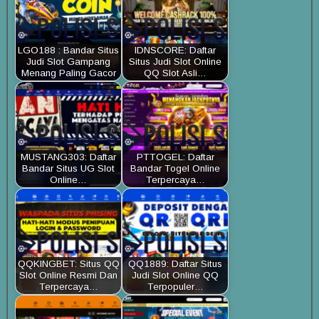
LGO188 : Bandar Situs
IDNSCORE: Daftar
Judi Slot Gampang
Situs Judi Slot Online
Menang Paling Gacor
QQ Slot Asli…
MUSTANG303: Daftar
PTTOGEL: Daftar
Bandar Situs UG Slot
Bandar Togel Online
Online…
Terpercaya…
QQKINGBET: Situs QQ
QQ1889: Daftar Situs
Slot Online Resmi Dan
Judi Slot Online QQ
Terpercaya…
Terpopuler…