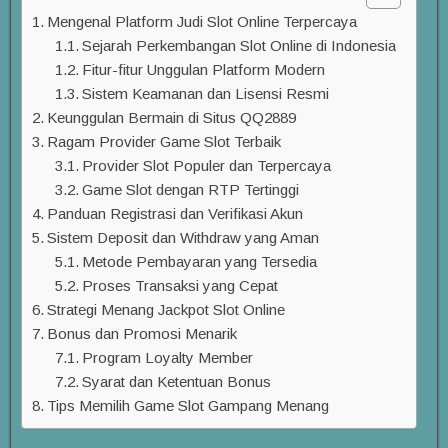
Mengenal Platform Judi Slot Online Terpercaya
Sejarah Perkembangan Slot Online di Indonesia
Fitur-fitur Unggulan Platform Modern
Sistem Keamanan dan Lisensi Resmi
Keunggulan Bermain di Situs QQ2889
Ragam Provider Game Slot Terbaik
Provider Slot Populer dan Terpercaya
Game Slot dengan RTP Tertinggi
Panduan Registrasi dan Verifikasi Akun
Sistem Deposit dan Withdraw yang Aman
Metode Pembayaran yang Tersedia
Proses Transaksi yang Cepat
Strategi Menang Jackpot Slot Online
Bonus dan Promosi Menarik
Program Loyalty Member
Syarat dan Ketentuan Bonus
Tips Memilih Game Slot Gampang Menang