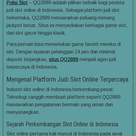
Polisi Slot
– QQ2889 adalah pilihan terbaik bagi pecinta
judi slot online di Indonesia. Sebagai platform judi slot
terkemuka, QQ2889 menawarkan peluang menang
jackpot besar. Situs ini menyediakan berbagai game slot,
dari slot gacor hingga klasik.
Para pemain bisa menemukan game favorit mereka di
sini. Dengan layanan pelanggan 24 jam dan minimal
deposit terjangkau,
situs QQ2889
menjadi agen judi
terpercaya di Indonesia.
Mengenal Platform Judi Slot Online Terpercaya
Industri slot online di Indonesia berkembang pesat.
Teknologi canggih membuat platform seperti QQ2889
menawarkan pengalaman bermain yang aman dan
menyenangkan.
Sejarah Perkembangan Slot Online di Indonesia
Slot online pertama kali muncul di Indonesia pada awal