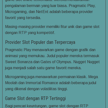
pengalaman bermain yang luar biasa. Pragmatic Play,
Microgaming, dan NetEnt adalah beberapa provider
favorit yang tersedia.
Masing-masing provider memiliki fitur unik dan game slot
dengan RTP yang kompetitif.
Provider Slot Populer dan Terpercaya
Pragmatic Play menawarkan game dengan grafik dan
animasi yang memukau. Judul populer mereka termasuk
Sweet Bonanza dan Gates of Olympus. Nugget Nugget
juga menjadi salah satu game favorit mereka.
Microgaming juga menawarkan permainan klasik. Mega
Moolah dan Immortal Romance adalah beberapa judul
yang dikenal dengan volatilitas tinggi.
Game Slot dengan RTP Tertinggi
Bagi pencari keuntungan, game slot dengan RTP