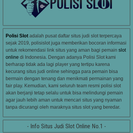
Polisi Slot
adalah pusat daftar situs judi slot terpercaya
sejak 2019, polisislot juga memberikan bocoran informasi
untuk rekomendasi link situs yang aman bagi pemain
slot
online
di Indonesia. Dengan adanya Polisi Slot kami
berharap tidak ada lagi player yang tertipu karena
kecurang situs judi online sehingga para pemain bisa
bermain dengan tenang dan menikmati permainan yang
fair play. Kemudian, kami seluruh team resmi polisi slot
akan berjanji tetap selalu untuk bisa melindungi pemain
agar jauh lebih aman untuk mencari situs yang nyaman
tanpa dicurangi oleh maraknya situs slot yang beredar.
- Info Situs Judi Slot Online No.1 -