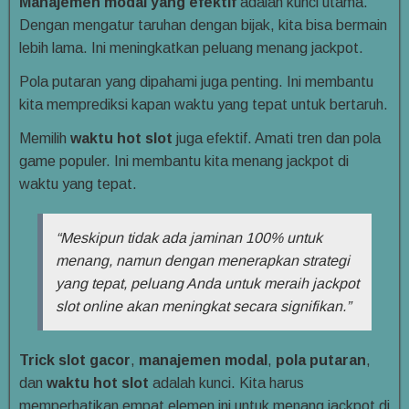
Manajemen modal yang efektif
adalah kunci utama.
Dengan mengatur taruhan dengan bijak, kita bisa bermain
lebih lama. Ini meningkatkan peluang menang jackpot.
Pola putaran yang dipahami juga penting. Ini membantu
kita memprediksi kapan waktu yang tepat untuk bertaruh.
Memilih
waktu hot slot
juga efektif. Amati tren dan pola
game populer. Ini membantu kita menang jackpot di
waktu yang tepat.
“Meskipun tidak ada jaminan 100% untuk
menang, namun dengan menerapkan strategi
yang tepat, peluang Anda untuk meraih jackpot
slot online akan meningkat secara signifikan.”
Trick slot gacor
,
manajemen modal
,
pola putaran
,
dan
waktu hot slot
adalah kunci. Kita harus
memperhatikan empat elemen ini untuk menang jackpot di