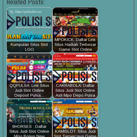
Related Posts:
MPOKICK: Daftar Link
Kumpulan Situs Slot
Situs Hadiah Terbesar
LGO
Game Slot Online
QQPULSA: Link Situs
CAKRABOLA: Daftar
Judi Slot Online
Situs Judi Slot Online
Deposit Pulsa…
Asli Mpo Depo Pulsa
9HORSES : Daftar
Situs Judi Slot Online
KAMISLOT: Situs Judi
Mpo Bonus New
Slot Terpercaya Game