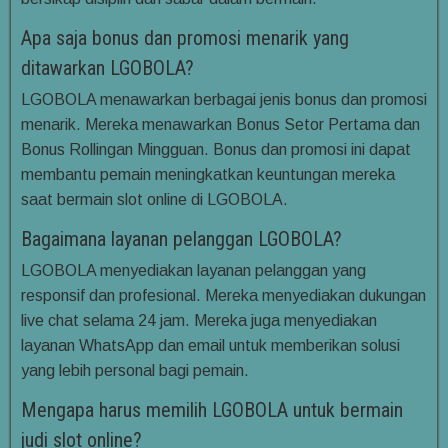
Apa saja bonus dan promosi menarik yang
ditawarkan LGOBOLA?
LGOBOLA menawarkan berbagai jenis bonus dan promosi
menarik. Mereka menawarkan Bonus Setor Pertama dan
Bonus Rollingan Mingguan. Bonus dan promosi ini dapat
membantu pemain meningkatkan keuntungan mereka
saat bermain slot online di LGOBOLA.
Bagaimana layanan pelanggan LGOBOLA?
LGOBOLA menyediakan layanan pelanggan yang
responsif dan profesional. Mereka menyediakan dukungan
live chat selama 24 jam. Mereka juga menyediakan
layanan WhatsApp dan email untuk memberikan solusi
yang lebih personal bagi pemain.
Mengapa harus memilih LGOBOLA untuk bermain
judi slot online?