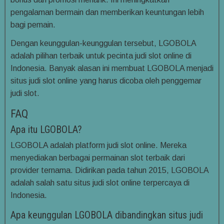
pengalaman bermain dan memberikan keuntungan lebih
bagi pemain.
Dengan keunggulan-keunggulan tersebut, LGOBOLA
adalah pilihan terbaik untuk pecinta judi slot online di
Indonesia. Banyak alasan ini membuat LGOBOLA menjadi
situs judi slot online yang harus dicoba oleh penggemar
judi slot.
FAQ
Apa itu LGOBOLA?
LGOBOLA adalah platform judi slot online. Mereka
menyediakan berbagai permainan slot terbaik dari
provider ternama. Didirikan pada tahun 2015, LGOBOLA
adalah salah satu situs judi slot online terpercaya di
Indonesia.
Apa keunggulan LGOBOLA dibandingkan situs judi