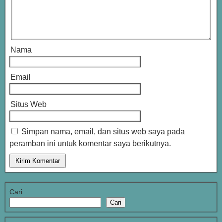
Nama
Email
Situs Web
Simpan nama, email, dan situs web saya pada
peramban ini untuk komentar saya berikutnya.
Cari
Cari