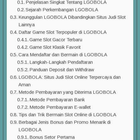
Penjelasan Singkat Tentang LGOBOLA
Sejarah Perkembangan LGOBOLA
Keunggulan LGOBOLA Dibandingkan Situs Judi Slot
Lainnya
Daftar Game Slot Terpopuler di LGOBOLA
Game Slot Gacor Terbaru
Game Slot Klasik Favorit
Cara Mendaftar dan Bermain di LGOBOLA
Langkah-Langkah Pendaftaran
Panduan Deposit dan Withdraw
LGOBOLA: Situs Judi Slot Online Terpercaya dan
Aman
Metode Pembayaran yang Diterima LGOBOLA
Metode Pembayaran Bank
Metode Pembayaran E-wallet
Tips dan Trik Bermain Slot Online di LGOBOLA
Berbagai Jenis Bonus dan Promo Menarik di
LGOBOLA
Bonus Setor Pertama