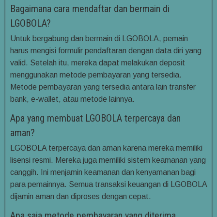
Bagaimana cara mendaftar dan bermain di
LGOBOLA?
Untuk bergabung dan bermain di LGOBOLA, pemain
harus mengisi formulir pendaftaran dengan data diri yang
valid. Setelah itu, mereka dapat melakukan deposit
menggunakan metode pembayaran yang tersedia.
Metode pembayaran yang tersedia antara lain transfer
bank, e-wallet, atau metode lainnya.
Apa yang membuat LGOBOLA terpercaya dan
aman?
LGOBOLA terpercaya dan aman karena mereka memiliki
lisensi resmi. Mereka juga memiliki sistem keamanan yang
canggih. Ini menjamin keamanan dan kenyamanan bagi
para pemainnya. Semua transaksi keuangan di LGOBOLA
dijamin aman dan diproses dengan cepat.
Apa saja metode pembayaran yang diterima