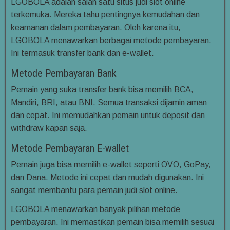
LGOBOLA adalah salah satu situs judi slot online
terkemuka. Mereka tahu pentingnya kemudahan dan
keamanan dalam pembayaran. Oleh karena itu,
LGOBOLA menawarkan berbagai metode pembayaran.
Ini termasuk transfer bank dan e-wallet.
Metode Pembayaran Bank
Pemain yang suka transfer bank bisa memilih BCA,
Mandiri, BRI, atau BNI. Semua transaksi dijamin aman
dan cepat. Ini memudahkan pemain untuk deposit dan
withdraw kapan saja.
Metode Pembayaran E-wallet
Pemain juga bisa memilih e-wallet seperti OVO, GoPay,
dan Dana. Metode ini cepat dan mudah digunakan. Ini
sangat membantu para pemain judi slot online.
LGOBOLA menawarkan banyak pilihan metode
pembayaran. Ini memastikan pemain bisa memilih sesuai