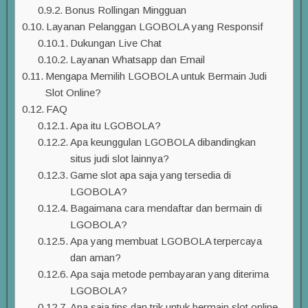
Bonus Rollingan Mingguan
Layanan Pelanggan LGOBOLA yang Responsif
Dukungan Live Chat
Layanan Whatsapp dan Email
Mengapa Memilih LGOBOLA untuk Bermain Judi
Slot Online?
FAQ
Apa itu LGOBOLA?
Apa keunggulan LGOBOLA dibandingkan
situs judi slot lainnya?
Game slot apa saja yang tersedia di
LGOBOLA?
Bagaimana cara mendaftar dan bermain di
LGOBOLA?
Apa yang membuat LGOBOLA terpercaya
dan aman?
Apa saja metode pembayaran yang diterima
LGOBOLA?
Apa saja tips dan trik untuk bermain slot online