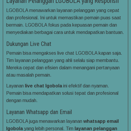
Layanan Pelanggan LGOBOLA yang Responsif
LGOBOLA menawarkan layanan pelanggan yang cepat
dan profesional. Ini untuk memastikan pemain puas saat
bermain. LGOBOLA fokus pada kepuasan pemain dan
menyediakan berbagai cara untuk mendapatkan bantuan.
Dukungan Live Chat
Pemain bisa mengakses live chat LGOBOLA kapan saja.
Tim layanan pelanggan yang ahli selalu siap membantu.
Mereka cepat dan efisien dalam menangani pertanyaan
atau masalah pemain.
Layanan
live chat lgobola
ini efektif dan nyaman.
Pemain bisa mendapatkan solusi tepat dan profesional
dengan mudah.
Layanan Whatsapp dan Email
LGOBOLA juga menawarkan layanan
whatsapp email
lgobola
yang lebih personal. Tim
layanan pelanggan