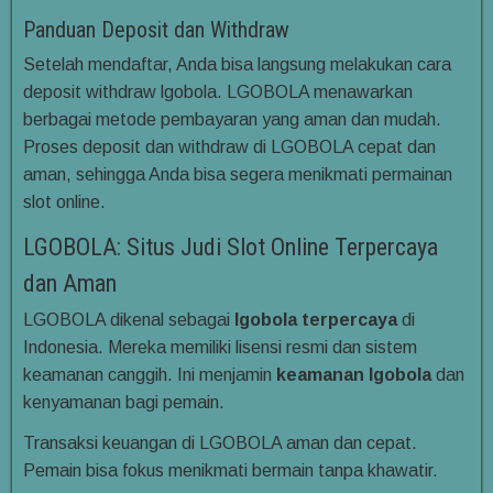
Panduan Deposit dan Withdraw
Setelah mendaftar, Anda bisa langsung melakukan cara
deposit withdraw lgobola. LGOBOLA menawarkan
berbagai metode pembayaran yang aman dan mudah.
Proses deposit dan withdraw di LGOBOLA cepat dan
aman, sehingga Anda bisa segera menikmati permainan
slot online.
LGOBOLA: Situs Judi Slot Online Terpercaya
dan Aman
LGOBOLA dikenal sebagai
lgobola terpercaya
di
Indonesia. Mereka memiliki lisensi resmi dan sistem
keamanan canggih. Ini menjamin
keamanan lgobola
dan
kenyamanan bagi pemain.
Transaksi keuangan di LGOBOLA aman dan cepat.
Pemain bisa fokus menikmati bermain tanpa khawatir.