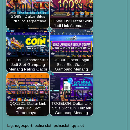
GG88 : Daftar Situs
Judi Slot Terpercaya
DEWA389: Daftar Situs
Link…
Judi Link Alternatif…
LGO188 : Bandar Situs
UG300 Daftar Login
Judi Slot Gampang
Situs Slot Gacor
Menang Paling Gacor
Gampang Menang
QQ1221: Daftar Link
TOGELON: Daftar Link
Situs Judi Slot
Situs Slot IDN Terbaru
Terpercaya…
Gampang Menang
Tag:
iogosport
,
polisi slot
,
polisislot
,
qq slot