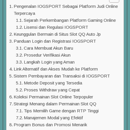
Pengenalan IOGSPORT Sebagai Platform Judi Online
Terpercaya
Sejarah Perkembangan Platform Gaming Online
Lisensi dan Regulasi IOGSPORT
Keunggulan Bermain di Situs Slot QQ Auto Jp
Panduan Login dan Registrasi IOGSPORT
Cara Membuat Akun Baru
Prosedur Verifikasi Akun
Langkah Login yang Aman
Link Alternatif dan Akses Mudah ke Platform
Sistem Pembayaran dan Transaksi di IOGSPORT
Metode Deposit yang Tersedia
Proses Withdraw yang Cepat
Koleksi Permainan Slot Online Terpopuler
Strategi Menang dalam Permainan Slot QQ
Tips Memilih Game dengan RTP Tinggi
Manajemen Modal yang Efektif
Program Bonus dan Promosi Menarik