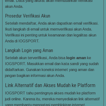
email. Data yang akurat akan memudahkan verifikasi
akun Anda.
Prosedur Verifikasi Akun
Setelah mendaftar, Anda akan dapatkan email verifikasi.
Ikuti langkah di email untuk memverifikasi akun Anda.
Verifikasi ini penting untuk keamanan dan legalitas akun
Anda di IOGSPORT.
Langkah Login yang Aman
Setelah akun terverifikasi, Anda bisa
login aman
ke
IOGSPORT. Masukkan email dan kata sandi yang sudah
didaftarkan. Gunakan koneksi internet yang aman dan
jangan bagikan informasi akun Anda.
Link Alternatif dan Akses Mudah ke Platform
IOGSPORT tahu pentingnya akses mudah ke platform
judi online. Karena itu, mereka menyediakan link alternatif
yang membantu mengatasi pemblokiran internet.