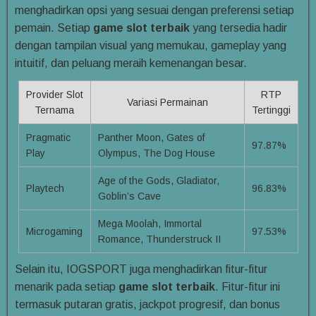
menghadirkan opsi yang sesuai dengan preferensi setiap
pemain. Setiap
game slot terbaik
yang tersedia hadir
dengan tampilan visual yang memukau, gameplay yang
intuitif, dan peluang meraih kemenangan besar.
Provider Slot
RTP
Variasi Permainan
Ternama
Tertinggi
Pragmatic
Panther Moon, Gates of
97.87%
Play
Olympus, The Dog House
Age of the Gods, Gladiator,
Playtech
96.83%
Goblin’s Cave
Mega Moolah, Immortal
Microgaming
97.53%
Romance, Thunderstruck II
Selain itu, IOGSPORT juga menghadirkan fitur-fitur
menarik pada setiap
game slot terbaik
. Fitur-fitur ini
termasuk putaran gratis, jackpot progresif, dan bonus