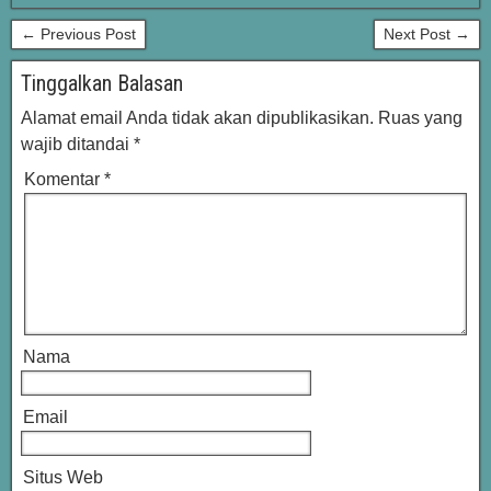
← Previous Post
Next Post →
Tinggalkan Balasan
Alamat email Anda tidak akan dipublikasikan.
Ruas yang
wajib ditandai
*
Komentar
*
Nama
Email
Situs Web