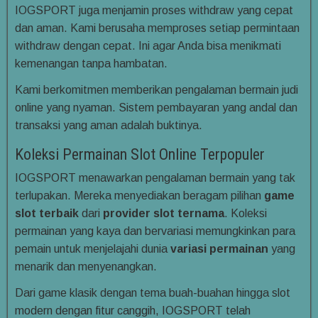
IOGSPORT juga menjamin proses withdraw yang cepat
dan aman. Kami berusaha memproses setiap permintaan
withdraw dengan cepat. Ini agar Anda bisa menikmati
kemenangan tanpa hambatan.
Kami berkomitmen memberikan pengalaman bermain judi
online yang nyaman. Sistem pembayaran yang andal dan
transaksi yang aman adalah buktinya.
Koleksi Permainan Slot Online Terpopuler
IOGSPORT menawarkan pengalaman bermain yang tak
terlupakan. Mereka menyediakan beragam pilihan
game
slot terbaik
dari
provider slot ternama
. Koleksi
permainan yang kaya dan bervariasi memungkinkan para
pemain untuk menjelajahi dunia
variasi permainan
yang
menarik dan menyenangkan.
Dari game klasik dengan tema buah-buahan hingga slot
modern dengan fitur canggih, IOGSPORT telah