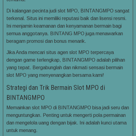
Di kalangan pecinta judi slot MPO, BINTANGMPO sangat
terkenal. Situs ini memiliki reputasi baik dan lisensi resmi.
Ini menjamin keamanan dan kenyamanan bermain bagi
semua anggotanya. BINTANG MPO juga menawarkan
beragam promosi dan bonus menarik.
Jika Anda mencari situs agen slot MPO terpercaya
dengan game terlengkap, BINTANGMPO adalah pilihan
yang tepat. Bergabunglah dan nikmati sensasi bermain
slot MPO yang menyenangkan bersama kami!
Strategi dan Trik Bermain Slot MPO di
BINTANGMPO
Memainkan slot MPO di BINTANGMPO bisa jadi seru dan
menguntungkan. Penting untuk mengerti pola permainan
dan mengelola uang dengan bijak. Ini adalah kunci utama
untuk menang.