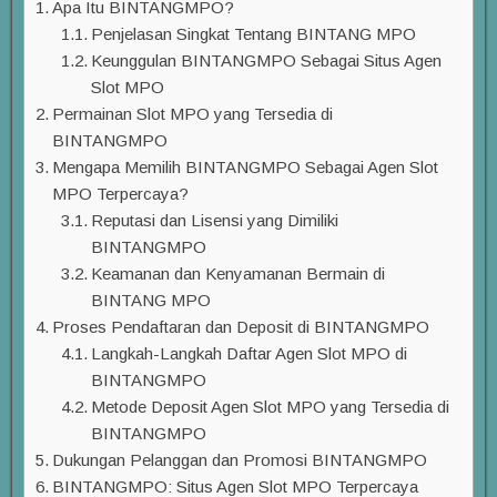
Apa Itu BINTANGMPO?
Penjelasan Singkat Tentang BINTANG MPO
Keunggulan BINTANGMPO Sebagai Situs Agen
Slot MPO
Permainan Slot MPO yang Tersedia di
BINTANGMPO
Mengapa Memilih BINTANGMPO Sebagai Agen Slot
MPO Terpercaya?
Reputasi dan Lisensi yang Dimiliki
BINTANGMPO
Keamanan dan Kenyamanan Bermain di
BINTANG MPO
Proses Pendaftaran dan Deposit di BINTANGMPO
Langkah-Langkah Daftar Agen Slot MPO di
BINTANGMPO
Metode Deposit Agen Slot MPO yang Tersedia di
BINTANGMPO
Dukungan Pelanggan dan Promosi BINTANGMPO
BINTANGMPO: Situs Agen Slot MPO Terpercaya