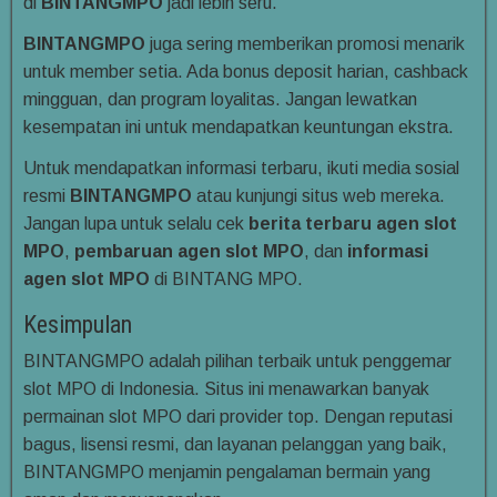
di
BINTANGMPO
jadi lebih seru.
BINTANGMPO
juga sering memberikan promosi menarik
untuk member setia. Ada bonus deposit harian, cashback
mingguan, dan program loyalitas. Jangan lewatkan
kesempatan ini untuk mendapatkan keuntungan ekstra.
Untuk mendapatkan informasi terbaru, ikuti media sosial
resmi
BINTANGMPO
atau kunjungi situs web mereka.
Jangan lupa untuk selalu cek
berita terbaru agen slot
MPO
,
pembaruan agen slot MPO
, dan
informasi
agen slot MPO
di BINTANG MPO.
Kesimpulan
BINTANGMPO adalah pilihan terbaik untuk penggemar
slot MPO di Indonesia. Situs ini menawarkan banyak
permainan slot MPO dari provider top. Dengan reputasi
bagus, lisensi resmi, dan layanan pelanggan yang baik,
BINTANGMPO menjamin pengalaman bermain yang