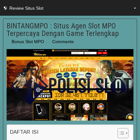
Review Situs Slot
BINTANGMPO : Situs Agen Slot MPO
Terpercaya Dengan Game Terlengkap
Bonus Slot MPO
Comments
DAFTAR ISI