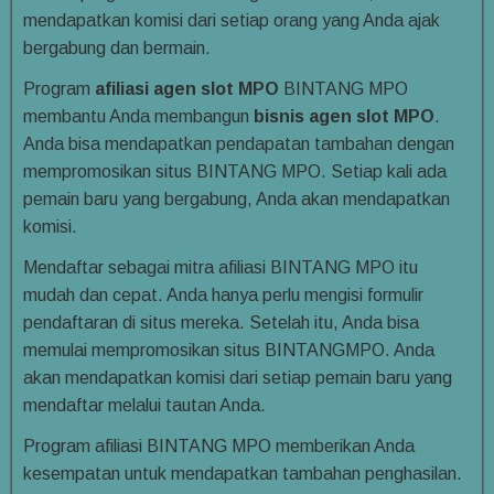
mendapatkan komisi dari setiap orang yang Anda ajak
bergabung dan bermain.
Program
afiliasi agen slot MPO
BINTANG MPO
membantu Anda membangun
bisnis agen slot MPO
.
Anda bisa mendapatkan pendapatan tambahan dengan
mempromosikan situs BINTANG MPO. Setiap kali ada
pemain baru yang bergabung, Anda akan mendapatkan
komisi.
Mendaftar sebagai mitra afiliasi BINTANG MPO itu
mudah dan cepat. Anda hanya perlu mengisi formulir
pendaftaran di situs mereka. Setelah itu, Anda bisa
memulai mempromosikan situs BINTANGMPO. Anda
akan mendapatkan komisi dari setiap pemain baru yang
mendaftar melalui tautan Anda.
Program afiliasi BINTANG MPO memberikan Anda
kesempatan untuk mendapatkan tambahan penghasilan.