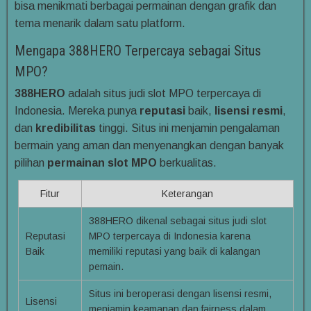
bisa menikmati berbagai permainan dengan grafik dan
tema menarik dalam satu platform.
Mengapa 388HERO Terpercaya sebagai Situs
MPO?
388HERO
adalah situs judi slot MPO terpercaya di
Indonesia. Mereka punya
reputasi
baik,
lisensi resmi
,
dan
kredibilitas
tinggi. Situs ini menjamin pengalaman
bermain yang aman dan menyenangkan dengan banyak
pilihan
permainan slot MPO
berkualitas.
Fitur
Keterangan
388HERO dikenal sebagai situs judi slot
Reputasi
MPO terpercaya di Indonesia karena
Baik
memiliki reputasi yang baik di kalangan
pemain.
Situs ini beroperasi dengan lisensi resmi,
Lisensi
menjamin keamanan dan fairness dalam