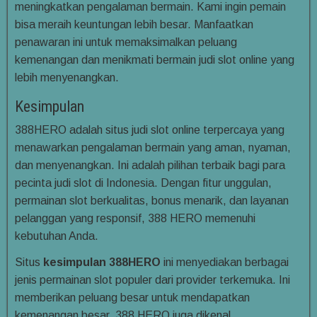
meningkatkan pengalaman bermain. Kami ingin pemain
bisa meraih keuntungan lebih besar. Manfaatkan
penawaran ini untuk memaksimalkan peluang
kemenangan dan menikmati bermain judi slot online yang
lebih menyenangkan.
Kesimpulan
388HERO adalah situs judi slot online terpercaya yang
menawarkan pengalaman bermain yang aman, nyaman,
dan menyenangkan. Ini adalah pilihan terbaik bagi para
pecinta judi slot di Indonesia. Dengan fitur unggulan,
permainan slot berkualitas, bonus menarik, dan layanan
pelanggan yang responsif, 388 HERO memenuhi
kebutuhan Anda.
Situs
kesimpulan 388HERO
ini menyediakan berbagai
jenis permainan slot populer dari provider terkemuka. Ini
memberikan peluang besar untuk mendapatkan
kemenangan besar. 388 HERO juga dikenal