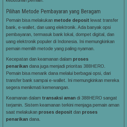
kebutuhan pemain.
Pilihan Metode Pembayaran yang Beragam
Pemain bisa melakukan
metode deposit
lewat transfer
bank, e-wallet, dan uang elektronik. Ada banyak opsi
pembayaran, termasuk bank lokal, dompet digital, dan
uang elektronik populer di Indonesia. Ini memungkinkan
pemain memilih metode yang paling nyaman.
Kecepatan dan keamanan dalam
proses
penarikan
dana juga menjadi prioritas 388HERO.
Pemain bisa menarik dana melalui berbagai opsi, dari
transfer bank sampai e-wallet. Ini memungkinkan mereka
segera menikmati kemenangan.
Keamanan dalam
transaksi aman
di 388HERO sangat
terjamin. Sistem keamanan terkini menjaga pemain aman
saat melakukan
proses deposit
dan
proses
penarikan
dana.