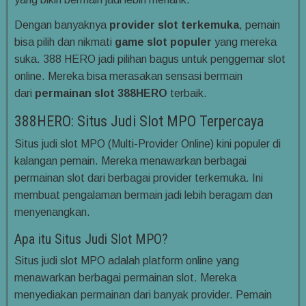
Dengan banyaknya
provider slot terkemuka
, pemain
bisa pilih dan nikmati
game slot populer
yang mereka
suka. 388 HERO jadi pilihan bagus untuk penggemar slot
online. Mereka bisa merasakan sensasi bermain
dari
permainan slot 388HERO
terbaik.
388HERO: Situs Judi Slot MPO Terpercaya
Situs judi slot MPO (Multi-Provider Online) kini populer di
kalangan pemain. Mereka menawarkan berbagai
permainan slot dari berbagai provider terkemuka. Ini
membuat pengalaman bermain jadi lebih beragam dan
menyenangkan.
Apa itu Situs Judi Slot MPO?
Situs judi slot MPO adalah platform online yang
menawarkan berbagai permainan slot. Mereka
menyediakan permainan dari banyak provider. Pemain