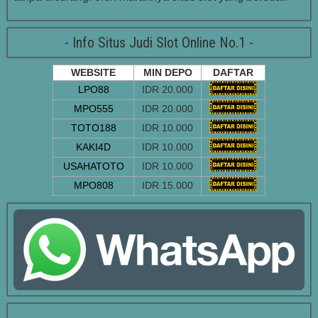
- Info Situs Judi Slot Online No.1 -
WEBSITE
MIN DEPO
DAFTAR
LPO88
IDR 20.000
MPO555
IDR 20.000
TOTO188
IDR 10.000
KAKI4D
IDR 10.000
USAHATOTO
IDR 10.000
MPO808
IDR 15.000