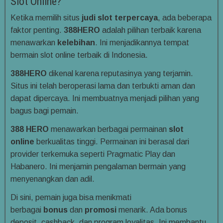
Slot Online?
Ketika memilih situs
judi slot terpercaya
, ada beberapa
faktor penting.
388HERO
adalah pilihan terbaik karena
menawarkan
kelebihan
. Ini menjadikannya tempat
bermain slot online terbaik di Indonesia.
388HERO
dikenal karena reputasinya yang terjamin.
Situs ini telah beroperasi lama dan terbukti aman dan
dapat dipercaya. Ini membuatnya menjadi pilihan yang
bagus bagi pemain.
388 HERO
menawarkan berbagai permainan
slot
online
berkualitas tinggi. Permainan ini berasal dari
provider terkemuka seperti Pragmatic Play dan
Habanero. Ini menjamin pengalaman bermain yang
menyenangkan dan adil.
Di sini, pemain juga bisa menikmati
berbagai
bonus
dan
promosi
menarik. Ada bonus
deposit, cashback, dan program loyalitas. Ini membantu