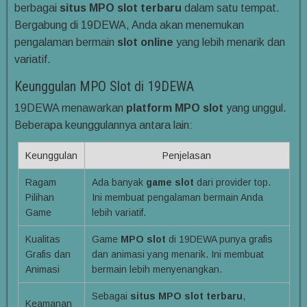
berbagai
situs MPO slot terbaru
dalam satu tempat.
Bergabung di 19DEWA, Anda akan menemukan
pengalaman bermain
slot online
yang lebih menarik dan
variatif.
Keunggulan MPO Slot di 19DEWA
19DEWA menawarkan
platform MPO slot
yang unggul.
Beberapa keunggulannya antara lain:
Keunggulan
Penjelasan
Ragam
Ada banyak
game slot
dari provider top.
Pilihan
Ini membuat pengalaman bermain Anda
Game
lebih variatif.
Kualitas
Game
MPO slot
di 19DEWA punya grafis
Grafis dan
dan animasi yang menarik. Ini membuat
Animasi
bermain lebih menyenangkan.
Sebagai
situs MPO slot terbaru
,
Keamanan