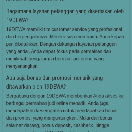
Bagaimana layanan pelanggan yang disediakan oleh
19DEWA?
19DEWA memiliki tim customer service yang profesional
dan berpengalaman. Mereka siap membantu Anda kapan
pun dibutuhkan. Dengan dukungan layanan pelanggan
yang andal, Anda dapat fokus pada permainan dan
menikmati pengalaman bermain judi online yang
menyenangkan.
Apa saja bonus dan promosi menarik yang
ditawarkan oleh 19DEWA?
Bergabung dengan 19DEWA memberikan Anda akses ke
berbagai permainan judi online menarik. Anda juga
mendapatkan kesempatan untuk mendapatkan bonus
dan promosi yang menguntungkan. Mulai dari bonus
selamat datang, bonus deposit, cashback, hingga