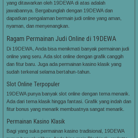
yang ditawarkan oleh 19DEWA di atas adalah
jawabannya. Bergabunglah dengan 19DEWA dan
dapatkan pengalaman bermain judi online yang aman,
nyaman, dan menyenangkan.
Ragam Permainan Judi Online di 19DEWA
Di 19DEWA, Anda bisa menikmati banyak permainan judi
online yang seru. Ada slot online dengan grafik canggih
dan fitur baru. Juga ada permainan kasino klasik yang
sudah terkenal selama bertahun-tahun.
Slot Online Terpopuler
19DEWA punya banyak slot online dengan tema menarik.
Ada dari tema klasik hingga fantasi. Grafik yang indah dan
fitur bonus yang menarik membuatnya sangat menarik.
Permainan Kasino Klasik
Bagi yang suka permainan kasino tradisional, 19DEWA