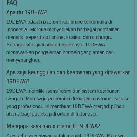
FAQ
Apa itu 19DEWA?
19DEWA adalah platform judi online terkemuka di
Indonesia. Mereka menyediakan berbagai permainan
menarik, seperti slot online, kasino, dan olahraga.
Sebagai situs judi online terpercaya, 19DEWA
menawarkan pengalaman bermain yang aman dan
menyenangkan.
Apa saja keunggulan dan keamanan yang ditawarkan
19DEWA?
19DEWA memiliki lisensi resmi dan sistem keamanan
canggih. Mereka juga memiliki dukungan customer service
yang profesional. Ini membuat 19DEWA menjadi pilihan
utama bagi pecinta judi online di Indonesia.
Mengapa saya harus memilih 19DEWA?
Ada beberapa alasan untuk memilih 19DEWA. Mereka