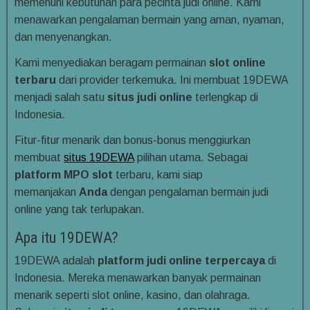
memenuhi kebutuhan para pecinta judi online. Kami
menawarkan pengalaman bermain yang aman, nyaman,
dan menyenangkan.
Kami menyediakan beragam permainan
slot online
terbaru
dari provider terkemuka. Ini membuat 19DEWA
menjadi salah satu
situs judi online
terlengkap di
Indonesia.
Fitur-fitur menarik dan bonus-bonus menggiurkan
membuat
situs 19DEWA
pilihan utama. Sebagai
platform MPO slot
terbaru, kami siap
memanjakan
Anda
dengan pengalaman bermain judi
online yang tak terlupakan.
Apa itu 19DEWA?
19DEWA adalah
platform judi online terpercaya
di
Indonesia. Mereka menawarkan banyak permainan
menarik seperti slot online, kasino, dan olahraga.