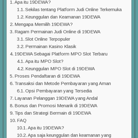
Apa itu 19DEWA?
Sekilas tentang Platform Judi Online Terkemuka
Keunggulan dan Keamanan 19DEWA
Mengapa Memilih 19DEWA?
Ragam Permainan Judi Online di 19DEWA
Slot Online Terpopuler
Permainan Kasino Klasik
19DEWA Sebagai Platform MPO Slot Terbaru
Apa itu MPO Slot?
Keunggulan MPO Slot di 19DEWA
Proses Pendaftaran di 19DEWA
Transaksi dan Metode Pembayaran yang Aman
Opsi Pembayaran yang Tersedia
Layanan Pelanggan 19DEWA yang Andal
Bonus dan Promosi Menarik di 19DEWA
Tips dan Strategi Bermain di 19DEWA
FAQ
Apa itu 19DEWA?
Apa saja keunggulan dan keamanan yang