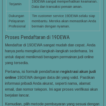
19DEWA sangat memperhatikan keamanan.
Terjamin
Data dan transaksi pemain aman.
Dukungan
Tim customer service 19DEWA selalu siap
Pelayanan
membantu. Mereka akan memastikan Anda
Profesional
bermain dengan nyaman.
Proses Pendaftaran di 19DEWA
Mendaftar di 19DEWA sangat mudah dan cepat. Anda
hanya perlu mengikuti langkah-langkah sederhana. Ini
untuk dapat menikmati beragam permainan judi online
yang tersedia.
Pertama, isi formulir pendaftaran
registrasi akun judi
online
19DEWA dengan data diri yang valid. Pastikan
informasi pribadi Anda akurat, seperti nama, alamat
email, dan nomor telepon. Ini agar proses verifikasi akun
berjalan lancar.
Kemudian, pilih metode pembayaran yang sesuai dengan