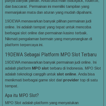
punya banyak pilihan. Anda bisa main Blackjack, roulette,
dan baccarat. Permainan ini memiliki tampilan yang
memanjakan mata dan aturan yang mudah dipahami.
19DEWA menawarkan banyak pilihan permainan judi
online. Ini adalah tempat yang tepat untuk mencoba
berbagai slot online dan permainan kasino terbaik.
Nikmati pengalaman bermain yang menyenangkan di
platform terpercaya ini.
19DEWA Sebagai Platform MPO Slot Terbaru
19DEWA menawarkan banyak permainan judi online. Ini
adalah platform
MPO slot
terbaru di Indonesia. MPO Slot
adalah teknologi canggih untuk
slot online
. Anda bisa
menikmati berbagai game slot dari
provider
top di satu
tempat.
Apa itu MPO Slot?
MPO Slot adalah platform yang menyatukan