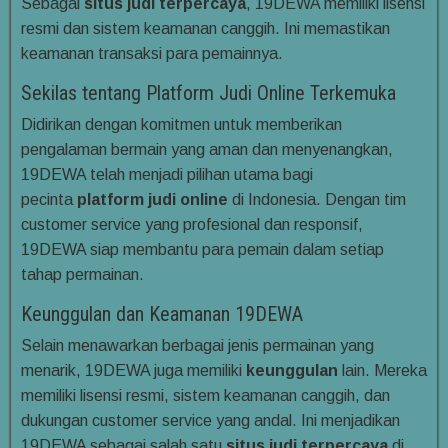
Sebagai
situs judi terpercaya
, 19DEWA memiliki lisensi
resmi dan sistem keamanan canggih. Ini memastikan
keamanan transaksi para pemainnya.
Sekilas tentang Platform Judi Online Terkemuka
Didirikan dengan komitmen untuk memberikan
pengalaman bermain yang aman dan menyenangkan,
19DEWA telah menjadi pilihan utama bagi
pecinta
platform judi online
di Indonesia. Dengan tim
customer service yang profesional dan responsif,
19DEWA siap membantu para pemain dalam setiap
tahap permainan.
Keunggulan dan Keamanan 19DEWA
Selain menawarkan berbagai jenis permainan yang
menarik, 19DEWA juga memiliki
keunggulan
lain. Mereka
memiliki lisensi resmi, sistem keamanan canggih, dan
dukungan customer service yang andal. Ini menjadikan
19DEWA sebagai salah satu
situs judi terpercaya
di