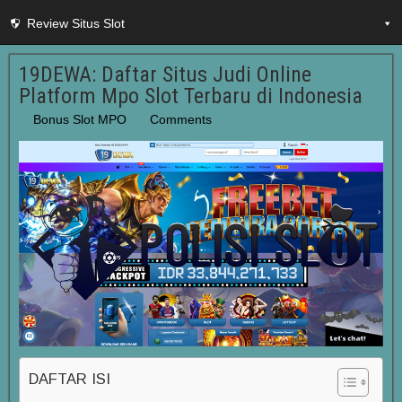
Review Situs Slot
19DEWA: Daftar Situs Judi Online
Platform Mpo Slot Terbaru di Indonesia
Bonus Slot MPO
Comments
DAFTAR ISI