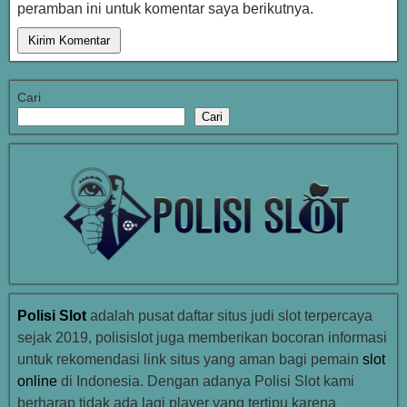
peramban ini untuk komentar saya berikutnya.
Cari
Cari
Polisi Slot
adalah pusat daftar situs judi slot terpercaya
sejak 2019, polisislot juga memberikan bocoran informasi
untuk rekomendasi link situs yang aman bagi pemain
slot
online
di Indonesia. Dengan adanya Polisi Slot kami
berharap tidak ada lagi player yang tertipu karena