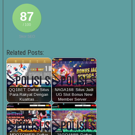
87
/ 100
Skor SEO
Related Posts:
QQ1BET: Daftar Situs
NAGA168: Situs Judi
Para Rakyat Dengan
UG Slot Bonus New
Kualitas…
Member Server…
MPOTOWER: Daftar
JAGOAN88: Daftar