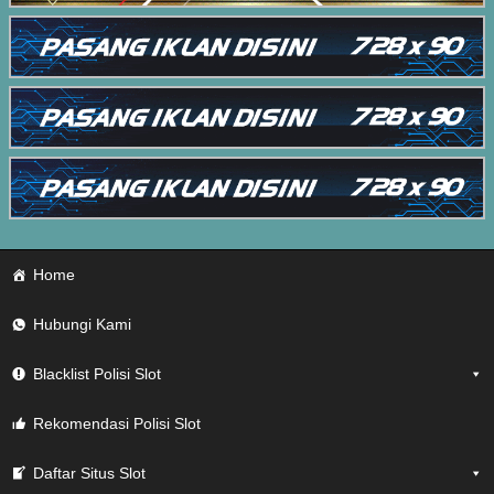
Home
Hubungi Kami
Blacklist Polisi Slot
Rekomendasi Polisi Slot
Daftar Situs Slot