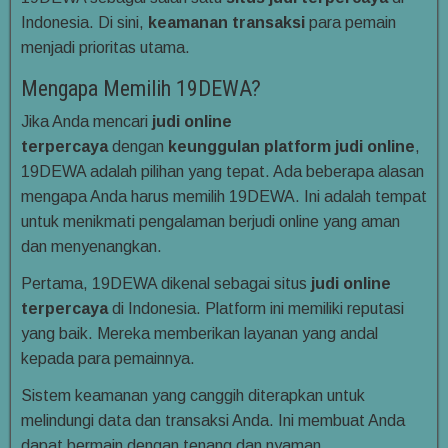
Indonesia. Di sini,
keamanan transaksi
para pemain
menjadi prioritas utama.
Mengapa Memilih 19DEWA?
Jika Anda mencari
judi online
terpercaya
dengan
keunggulan platform judi online
,
19DEWA adalah pilihan yang tepat. Ada beberapa alasan
mengapa Anda harus memilih 19DEWA. Ini adalah tempat
untuk menikmati pengalaman berjudi online yang aman
dan menyenangkan.
Pertama, 19DEWA dikenal sebagai situs
judi online
terpercaya
di Indonesia. Platform ini memiliki reputasi
yang baik. Mereka memberikan layanan yang andal
kepada para pemainnya.
Sistem keamanan yang canggih diterapkan untuk
melindungi data dan transaksi Anda. Ini membuat Anda
dapat bermain dengan tenang dan nyaman.