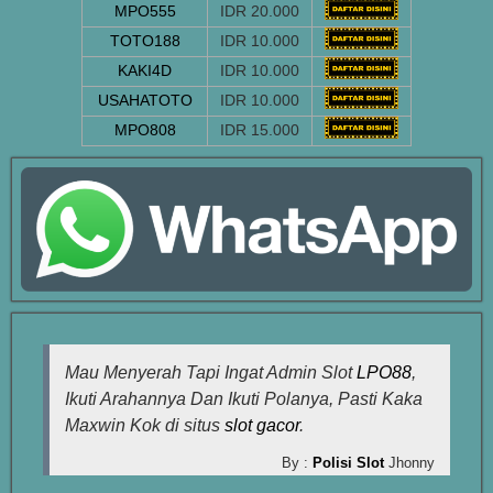
MPO555
IDR 20.000
TOTO188
IDR 10.000
KAKI4D
IDR 10.000
USAHATOTO
IDR 10.000
MPO808
IDR 15.000
Mau Menyerah Tapi Ingat Admin Slot
LPO88
,
Ikuti Arahannya Dan Ikuti Polanya, Pasti Kaka
Maxwin Kok di situs
slot gacor
.
By :
Polisi Slot
Jhonny