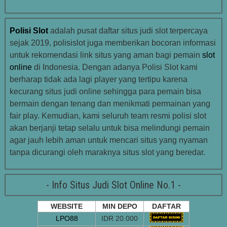
Polisi Slot
adalah pusat daftar situs judi slot terpercaya
sejak 2019, polisislot juga memberikan bocoran informasi
untuk rekomendasi link situs yang aman bagi pemain
slot
online
di Indonesia. Dengan adanya Polisi Slot kami
berharap tidak ada lagi player yang tertipu karena
kecurang situs judi online sehingga para pemain bisa
bermain dengan tenang dan menikmati permainan yang
fair play. Kemudian, kami seluruh team resmi polisi slot
akan berjanji tetap selalu untuk bisa melindungi pemain
agar jauh lebih aman untuk mencari situs yang nyaman
tanpa dicurangi oleh maraknya situs slot yang beredar.
- Info Situs Judi Slot Online No.1 -
WEBSITE
MIN DEPO
DAFTAR
LPO88
IDR 20.000