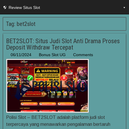
Review Situs Slot
Tag:
bet2slot
BET2SLOT: Situs Judi Slot Anti Drama Proses
Deposit Withdraw Tercepat
06/11/2024
Bonus Slot UG
Comments
Polisi Slot – BET2SLOT adalah platform judi slot
terpercaya yang menawarkan pengalaman bertaruh